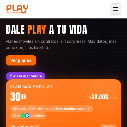
DALE
PLAY
A TU VIDA
Planes móviles sin contratos, sin sorpresas. Más datos, más
conexión, más libertad.
Ver planes
eSIM disponible
PLAN MÁS POPULAR
30
GB
30.000
$
/mes
Minutos y SMS ilimitados a todo destino nacional
Chat
incluidos