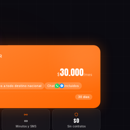
R
30.000
$
/mes
os a todo destino nacional
Chat
incluidos
30 días
∞
$0
Minutos y SMS
Sin contratos