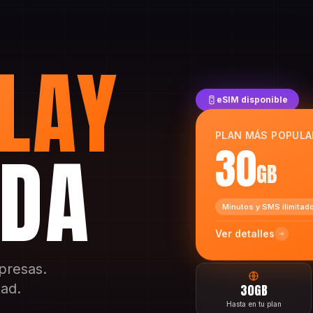
LAY
eSIM disponible
PLAN MÁS POPULA
IDA
30
GB
Minutos y SMS ilimitad
Ver detalles
rpresas.
tad.
30GB
Hasta en tu plan