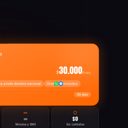
R
30.000
$
/mes
os a todo destino nacional
Chat
incluidos
30 días
∞
$0
Minutos y SMS
Sin contratos