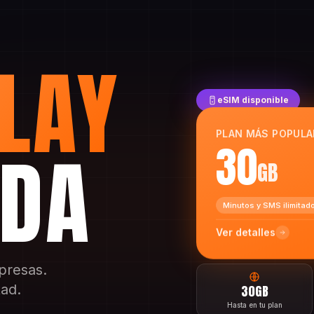
LAY
eSIM disponible
PLAN MÁS POPULA
IDA
30
GB
Minutos y SMS ilimitad
Ver detalles
rpresas.
tad.
30GB
Hasta en tu plan