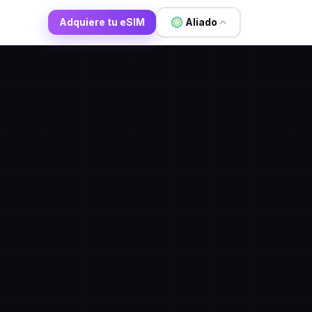
Adquiere tu eSIM
Aliado