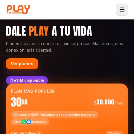
DALE
PLAY
A TU VIDA
Planes móviles sin contratos, sin sorpresas. Más datos, más
conexión, más libertad.
Ver planes
eSIM disponible
PLAN MÁS POPULAR
30
GB
30.000
$
/mes
Minutos y SMS ilimitados a todo destino nacional
Chat
incluidos