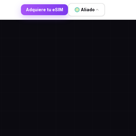
Adquiere tu eSIM
Aliado