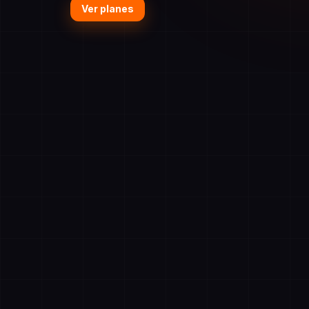
Ver planes