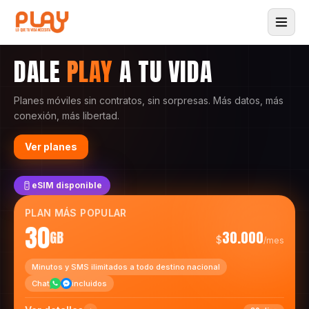
DALE
PLAY
A TU VIDA
Planes móviles sin contratos, sin sorpresas. Más datos, más
conexión, más libertad.
Ver planes
eSIM disponible
PLAN MÁS POPULAR
30
GB
30.000
$
/mes
Minutos y SMS ilimitados a todo destino nacional
Chat
incluidos
Ver detalles
30 días