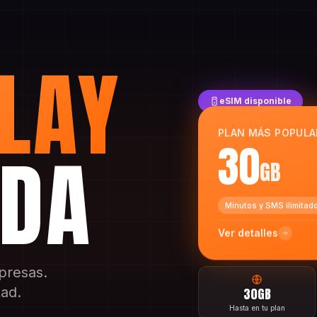
LAY
eSIM disponible
PLAN MÁS POPULA
IDA
30
GB
Minutos y SMS ilimitad
Ver detalles
rpresas.
tad.
30GB
Hasta en tu plan