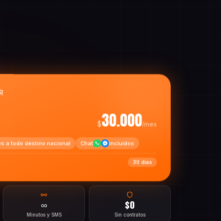
R
30.000
$
/mes
os a todo destino nacional
Chat
incluidos
30 días
∞
$0
Minutos y SMS
Sin contratos