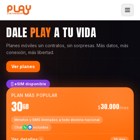
DALE
PLAY
A TU VIDA
Planes móviles sin contratos, sin sorpresas. Más datos, más
conexión, más libertad.
Ver planes
eSIM disponible
PLAN MÁS POPULAR
30
GB
30.000
$
/mes
Minutos y SMS ilimitados a todo destino nacional
Chat
incluidos