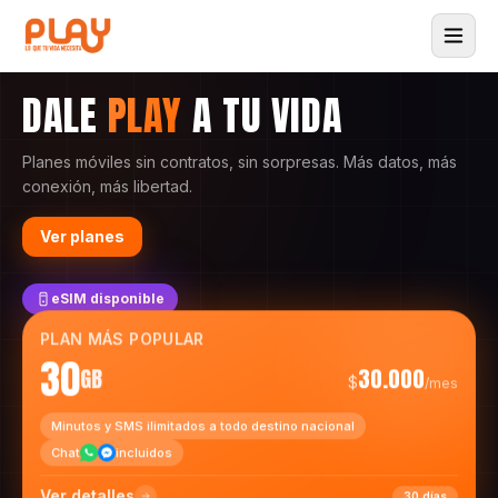
DALE
PLAY
A TU VIDA
Planes móviles sin contratos, sin sorpresas. Más datos, más
conexión, más libertad.
Ver planes
eSIM disponible
PLAN MÁS POPULAR
30
GB
30.000
$
/mes
Minutos y SMS ilimitados a todo destino nacional
Chat
incluidos