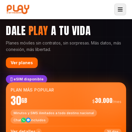
DALE
PLAY
A TU VIDA
Planes móviles sin contratos, sin sorpresas. Más datos, más
conexión, más libertad.
Ver planes
eSIM disponible
PLAN MÁS POPULAR
30
GB
30.000
$
/mes
Minutos y SMS ilimitados a todo destino nacional
Chat
incluidos