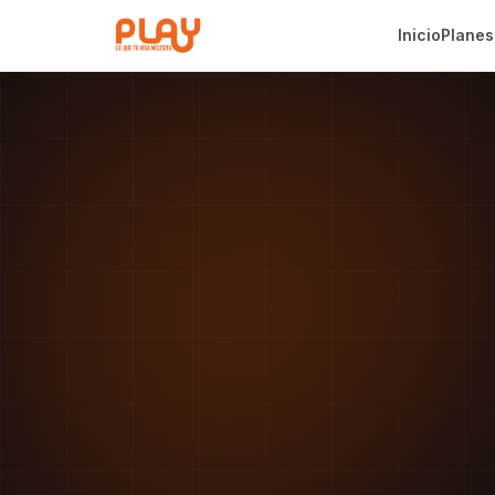
Inicio
Planes