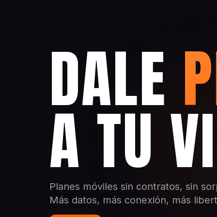
DALE
P
A TU V
Planes móviles sin contratos, sin so
Más datos, más conexión, más liber