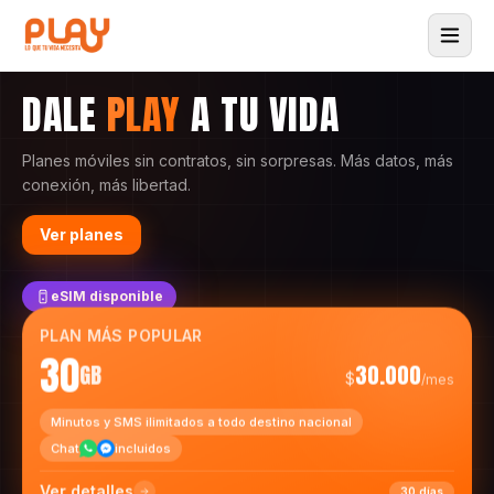
DALE
PLAY
A TU VIDA
Planes móviles sin contratos, sin sorpresas. Más datos, más
conexión, más libertad.
Ver planes
eSIM disponible
PLAN MÁS POPULAR
30
GB
30.000
$
/mes
Minutos y SMS ilimitados a todo destino nacional
Chat
incluidos