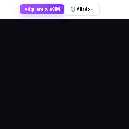
Adquiere tu eSIM
Aliado