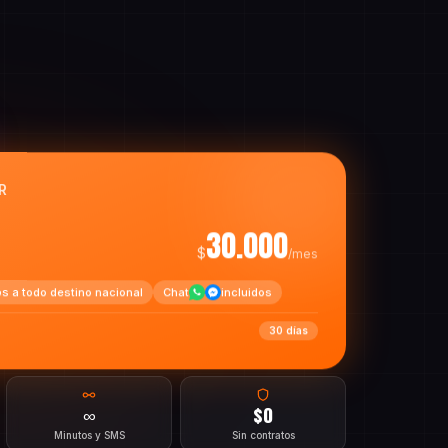
R
30.000
$
/mes
os a todo destino nacional
Chat
incluidos
30 días
∞
$0
Minutos y SMS
Sin contratos