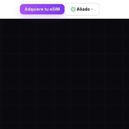
Adquiere tu eSIM
Aliado