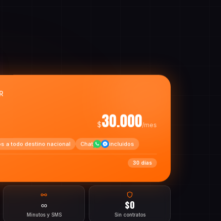
R
30.000
$
/mes
os a todo destino nacional
Chat
incluidos
30 días
∞
$0
Minutos y SMS
Sin contratos