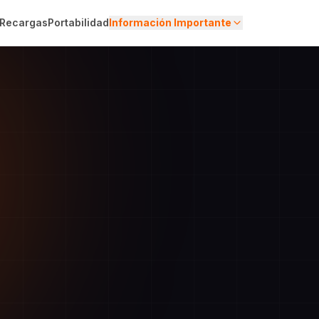
Recargas
Portabilidad
Información Importante