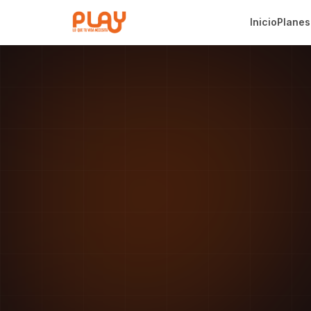
Inicio
Planes