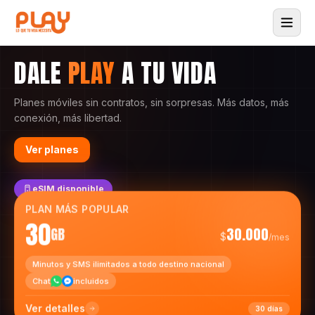
DALE
PLAY
A TU VIDA
Planes móviles sin contratos, sin sorpresas. Más datos, más
conexión, más libertad.
Ver planes
eSIM disponible
PLAN MÁS POPULAR
30
GB
30.000
$
/mes
Minutos y SMS ilimitados a todo destino nacional
Chat
incluidos
Ver detalles
30 días