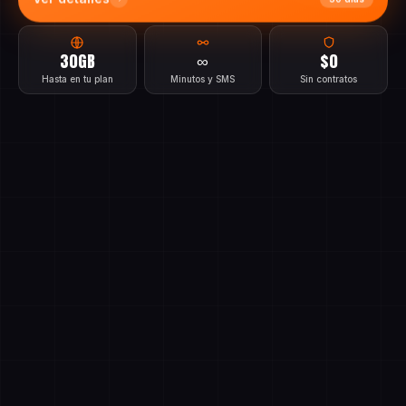
Ver detalles
30 días
30GB
∞
$0
Hasta en tu plan
Minutos y SMS
Sin contratos