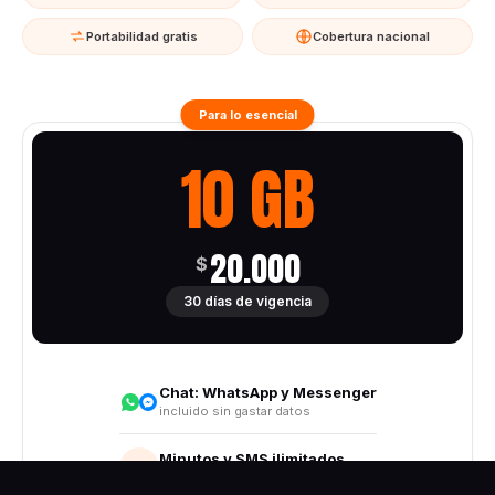
Portabilidad gratis
Cobertura nacional
Para lo esencial
10 GB
20.000
$
30 días de vigencia
Chat:
WhatsApp y Messenger
incluido sin gastar datos
Minutos y SMS ilimitados
Todo destino nacional