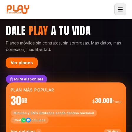
DALE
PLAY
A TU VIDA
Planes móviles sin contratos, sin sorpresas. Más datos, más
conexión, más libertad.
Ver planes
eSIM disponible
PLAN MÁS POPULAR
30
GB
30.000
$
/mes
Minutos y SMS ilimitados a todo destino nacional
Chat
incluidos