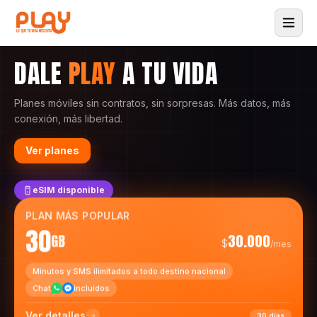
DALE
PLAY
A TU VIDA
Planes móviles sin contratos, sin sorpresas. Más datos, más
conexión, más libertad.
Ver planes
eSIM disponible
PLAN MÁS POPULAR
30
GB
30.000
$
/mes
Minutos y SMS ilimitados a todo destino nacional
Chat
incluidos