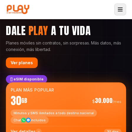
DALE
PLAY
A TU VIDA
Planes móviles sin contratos, sin sorpresas. Más datos, más
conexión, más libertad.
Ver planes
eSIM disponible
PLAN MÁS POPULAR
30
GB
30.000
$
/mes
Minutos y SMS ilimitados a todo destino nacional
Chat
incluidos